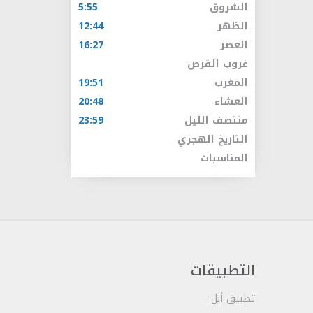
الشروق
5:55
الظهر
12:44
العصر
16:27
غروب القرص
المغرب
19:51
العشاء
20:48
منتصف الليل
23:59
التاريخ الهجري
المناسبات
التطبيقات
تطبيق أبل