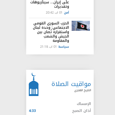
على إيران... سيناريوهات
وتقديرات
أمن
01 اب 20:42
الحزب السوري القومي
الاجتماعي: وحدة لبنان
واستقراره تُصان بين
الجيش والشعب
والمقاومة
سياسة
01 اب 21:18
مواقيت الصلاة
التاريخ الهجري
الإمساك
أذان الصبح
4:33