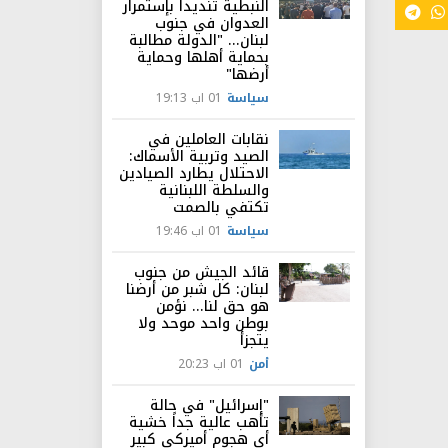
النبطية تنديداً بإستمرار
العدوان في جنوب
لبنان... "الدولة مطالبة
بحماية أهلها وحماية
أرضها"
سياسة
01 اب 19:13
نقابات العاملين في
الصيد وتربية الأسماك:
الاحتلال يطارد الصيادين
والسلطة اللبنانية
تكتفي بالصمت
سياسة
01 اب 19:46
قائد الجيش من جنوب
لبنان: كل شبر من أرضنا
هو حق لنا... نؤمن
بوطن واحد موحد ولا
يتجزأ
أمن
01 اب 20:23
"إسرائيل" في حالة
تأهب عالية جداً خشية
أي هجوم أميركي كبير