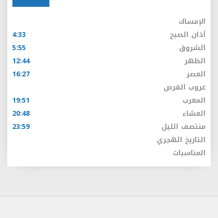
الإمساك
أذان الصبح
4:33
الشروق
5:55
الظهر
12:44
العصر
16:27
غروب القرص
المغرب
19:51
العشاء
20:48
منتصف الليل
23:59
التاريخ الهجري
المناسبات