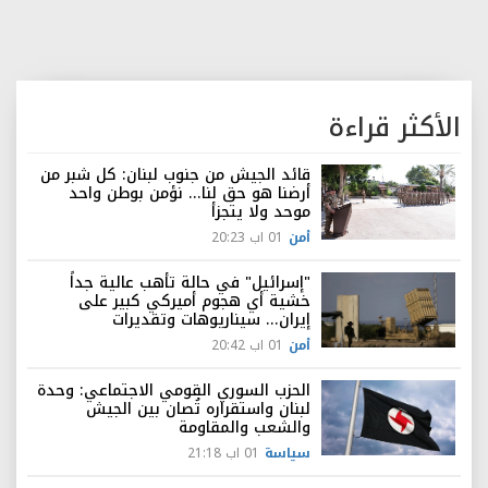
الأكثر قراءة
قائد الجيش من جنوب لبنان: كل شبر من
أرضنا هو حق لنا... نؤمن بوطن واحد
موحد ولا يتجزأ
أمن
01 اب 20:23
"إسرائيل" في حالة تأهب عالية جداً
خشية أي هجوم أميركي كبير على
إيران... سيناريوهات وتقديرات
أمن
01 اب 20:42
الحزب السوري القومي الاجتماعي: وحدة
لبنان واستقراره تُصان بين الجيش
والشعب والمقاومة
سياسة
01 اب 21:18