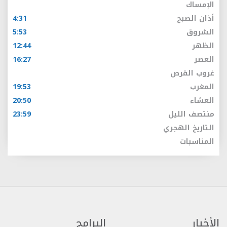
الإمساك
أذان الصبح
4:31
الشروق
5:53
الظهر
12:44
العصر
16:27
غروب القرص
المغرب
19:53
العشاء
20:50
منتصف الليل
23:59
التاريخ الهجري
المناسبات
الأخبار
البرامج