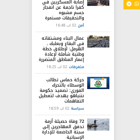
إصابة العسكريين في
كفرا ناجمة عن انفجار
جسم مشبوه
والتحقيقات مستمرة
أمن
02 اب 16:48
عمال البناء ومشتقاته
في البقاع وبعلبك ـ
الهرمل: لإطلاق خطة
وطنية شاملة لإعادة
إعمار المناطق المتضررة
متفرقات
02 اب 18:25
حركة حماس تطالب
الوسطاء بالتحرك
الفوري: تصعيد حكومة
نتنياهو يهدف لتعطيل
التفاهمات
سياسة
02 اب 18:59
72 وفاة حصيلة أزمة
تدفق المهاجرين إلى
سبتة الخاضعة للإدارة
الإسبانية