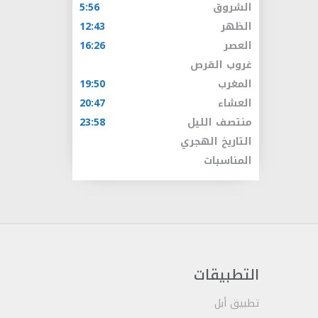
الشروق
5:56
الظهر
12:43
العصر
16:26
غروب القرص
المغرب
19:50
العشاء
20:47
منتصف الليل
23:58
التاريخ الهجري
المناسبات
التطبيقات
تطبيق أبل