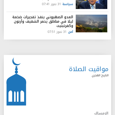
سياسة
31 تموز 07:41
العدو الصهيوني ينفذ تفجيرات ضخمة
ليلا في مناطق يحمر الشقيف وأرنون
وكفرتبنيت
أمن
31 تموز 07:51
مواقيت الصلاة
التاريخ الهجري
الإمساك