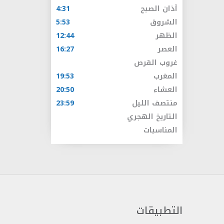
أذان الصبح
4:31
الشروق
5:53
الظهر
12:44
العصر
16:27
غروب القرص
المغرب
19:53
العشاء
20:50
منتصف الليل
23:59
التاريخ الهجري
المناسبات
التطبيقات