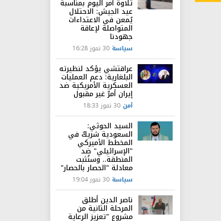
تلاوة أمر اليوم بمناسبة
عيد الجيش: الاحتلال
يُمعن في الاعتداءات
المتواصلة لإعاقة
جهودنا
سياسة
30 تموز 16:28
عراقتشي يؤكد لنظيرته
البلغارية: دعم العمليات
العسكرية الأمريكية ضد
إيران أمرٌ غير مقبول
أمن
30 تموز 18:33
السيد الحوثي:
السعودية شريكٌ في
المخطط الأميركي
"الإسرائيلي" ضد
المنطقة.. وسنُثبت
معادلة "الحصار بالحصار"
سياسة
30 تموز 19:04
ناصر الدين أطلق
المرحلة الثانية من
مشروع "تعزيز الرعاية