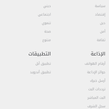
سياسة
ديني
إقتصاد
اجتماعي
دين
تنموي
أمن
صحة
ثقافة
متنوع
الإذاعة
التطبيقات
أرقام الهواتف
تطبيق أبل
جوائز الإذاعة
تطبيق أندرويد
أرسل خبرك
ترددات البث
البث المباشر
سجل الشرف