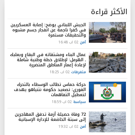
الأكثر قراءة
الجيش اللبناني يوضح: إصابة العسكريين
في كفرا ناجمة عن انفجار جسم مشبوه
والتحقيقات مستمرة
أمن
02 اب 16:48
عمال البناء ومشتقاته في البقاع وبعلبك
ـ الهرمل: لإطلاق خطة وطنية شاملة
لإعادة إعمار المناطق المتضررة
متفرقات
02 اب 18:25
حركة حماس تطالب الوسطاء بالتحرك
الفوري: تصعيد حكومة نتنياهو يهدف
لتعطيل التفاهمات
سياسة
02 اب 18:59
72 وفاة حصيلة أزمة تدفق المهاجرين
إلى سبتة الخاضعة للإدارة الإسبانية
أمن
02 اب 19:32