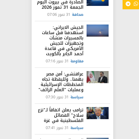
الصادرة في بيروت اليوم
الجمعة 31 تموز 2026
صحافة
31 تموز 07:06
الجيش الايراني:
استهدفنا قبل ساعات
بالمسيرات منشآت
وتجهيزات للجيش
الأمريكي في قاعدة
أحمد الجابر بالكويت
مقاومة
31 تموز 07:16
عراقتشي: أمن مصر
يهمنا.. ولليقظة تجاه
المخططات الإسرائيلية
وعمليات "العلم الزائف"
سياسة
31 تموز 07:30
ترامب يعلن اتفاقاً لـ"نزع
سلاح" الفصائل
الفلسطينية في غزة
سياسة
31 تموز 07:41