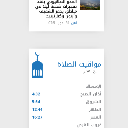
العدو الصهيوني ينفذ
تفجيرات ضخمة ليلا في
مناطق يحمر الشقيف
وأرنون وكفرتبنيت
أمن
31 تموز 07:51
مواقيت الصلاة
التاريخ الهجري
الإمساك
أذان الصبح
4:32
الشروق
5:54
الظهر
12:44
العصر
16:27
غروب القرص