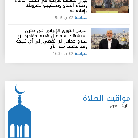
يجري يجعلها شريكة في سفك الدماء
وتُخدِّم العدو وتستجيب لشروطه
وإملاءاته
سياسة
02 اب 15:15
الحرس الثوري الإيراني في ذكرى
استشهاد إسماعيل هنية: مؤامرة نزع
سلاح حماس لن تفضي إلى أي نتيجة
وقد فشلت منذ الآن
سياسة
02 اب 16:32
مواقيت الصلاة
التاريخ الهجري