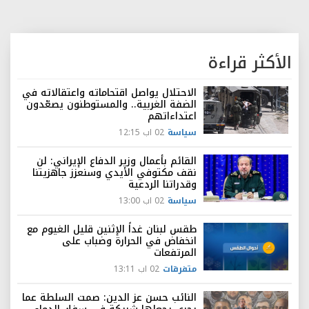
الأكثر قراءة
الاحتلال يواصل اقتحاماته واعتقالاته في
الضفة الغربية.. والمستوطنون يصعّدون
اعتداءاتهم
سياسة
02 اب 12:15
القائم بأعمال وزير الدفاع الإيراني: لن
نقف مكتوفي الأيدي وسنعزز جاهزيتنا
وقدراتنا الردعية
سياسة
02 اب 13:00
طقس لبنان غداً الإثنين قليل الغيوم مع
انخفاض في الحرارة وضباب على
المرتفعات
متفرقات
02 اب 13:11
النائب حسن عز الدين: صمت السلطة عما