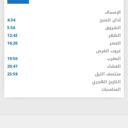
الإمساك
أذان الصبح
4:34
الشروق
5:56
الظهر
12:43
العصر
16:26
غروب القرص
المغرب
19:50
العشاء
20:47
منتصف الليل
23:58
التاريخ الهجري
المناسبات