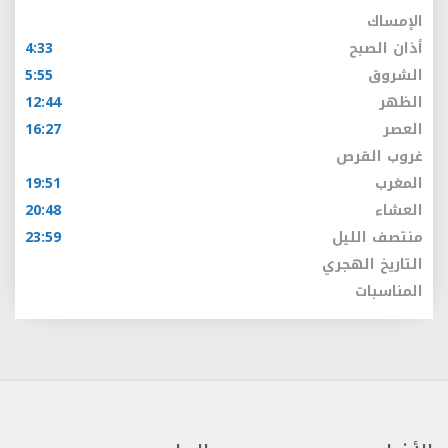
الإمساك
أذان الصبح
4:33
الشروق
5:55
الظهر
12:44
العصر
16:27
غروب القرص
المغرب
19:51
العشاء
20:48
منتصف الليل
23:59
التاريخ الهجري
المناسبات