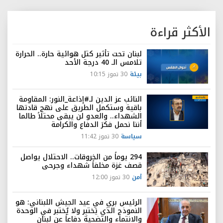
الأكثر قراءة
لبنان تحت تأثير كتل هوائية حارة.. الحرارة
تلامس الـ 40 درجة الأحد
بيئة
30 تموز 10:15
النائب عز الدين لـ#إذاعة_النور: المقاومة
باقية وستكمل الطريق على نهج قادتها
الشهداء.. والعدو لن يبقى محتلاً طالما
أننا نحمل فكرَ الدفاع والكرامة
سياسة
30 تموز 11:42
294 يوماً من الخروقات.. الاحتلال يواصل
قصف غزة مخلفاً شهداء وجرحى
أمن
30 تموز 12:00
الرئيس بري في عيد الجيش اللبناني: هو
النموذج الذي يَختبِر ولا يُختبر في الوحدة
والانتماء والتضحية دفاعاً عن لبنان