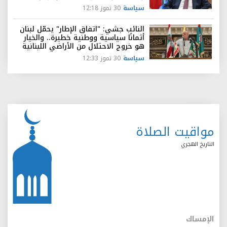
سياسة
30 تموز 12:18
النائب جشي: "اتفاق الإطار" يحمّل لبنان
أثمانًا سياسية ووطنية خطيرة.. والخيار
هو خروج الاحتلال من الأراضي اللبنانية
سياسة
30 تموز 12:33
مواقيت الصلاة
التاريخ الهجري
الإمساك