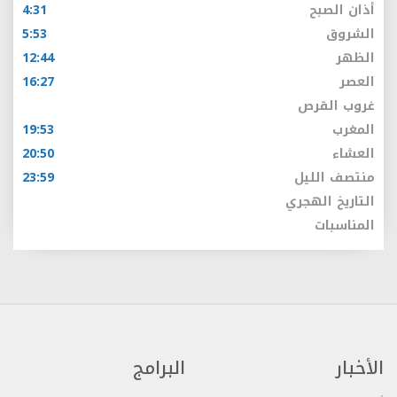
أذان الصبح
4:31
الشروق
5:53
الظهر
12:44
العصر
16:27
غروب القرص
المغرب
19:53
العشاء
20:50
منتصف الليل
23:59
التاريخ الهجري
المناسبات
الأخبار
البرامج