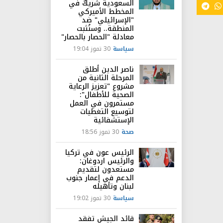
السعودية شريكٌ في
المخطط الأميركي
"الإسرائيلي" ضد
المنطقة.. وسنُثبت
معادلة "الحصار بالحصار"
سياسة
30 تموز 19:04
ناصر الدين أطلق
المرحلة الثانية من
مشروع "تعزيز الرعاية
الصحية للأطفال":
مستمرون في العمل
لتوسيع التغطيات
الإستشفائية
صحة
30 تموز 18:56
الرئيس عون في تركيا
والرئيس اردوغان:
مستعدون لتقديم
الدعم في إعمار جنوب
لبنان وتأهيله
سياسة
30 تموز 19:02
قائد الجيش تفقد