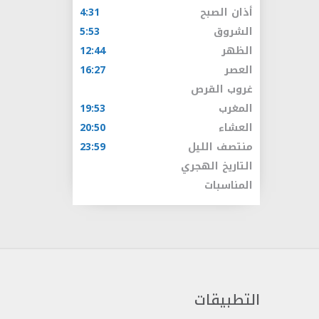
أذان الصبح
4:31
الشروق
5:53
الظهر
12:44
العصر
16:27
غروب القرص
المغرب
19:53
العشاء
20:50
منتصف الليل
23:59
التاريخ الهجري
المناسبات
التطبيقات