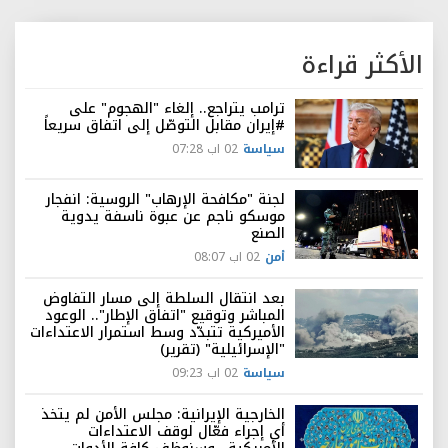
الأكثر قراءة
ترامب يتراجع.. إلغاء "الهجوم" على
#إيران مقابل التوصّل إلى اتفاق سريعاً
سياسة
02 اب 07:28
لجنة "مكافحة الإرهاب" الروسية: انفجار
موسكو ناجم عن عبوة ناسفة يدوية
الصنع
أمن
02 اب 08:07
بعد انتقال السلطة إلى مسار التفاوض
المباشر وتوقيع "اتفاق الإطار".. الوعود
الأميركية تتبدّد وسط استمرار الاعتداءات
"الإسرائيلية" (تقرير)
سياسة
02 اب 09:23
الخارجية الإيرانية: مجلس الأمن لم يتخذ
أي إجراء فعّال لوقف الاعتداءات