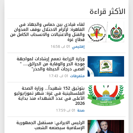
الأكثر قراءة
لقاء قيادي بين حماس والجهاد في
القاهرة: لإلزام الاحتلال بوقف العدوان
والقتل والاغتيالات والانسحاب الكامل من
قطاع غزة
إقليمي
01 اب 16:58
وزارة الزراعة تعمم إرشادات لمواجهة
موجة الحر والوقاية من الحرائق.... "
أقصى درجات الحيطة والحذر"
متفرقات
01 اب 17:43
بتوثيق 152 شهيداً... وزارة الصحة
الفلسطينية في غزة: شهر تموز/يوليو
الأعلى في عدد الشهداء منذ بداية
2026
صحة
01 اب 17:59
الرئيس الايراني: مستقبل الجمهورية
الإسلامية سيصنعه الشعب