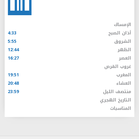
الإمساك
أذان الصبح
4:33
الشروق
5:55
الظهر
12:44
العصر
16:27
غروب القرص
المغرب
19:51
العشاء
20:48
منتصف الليل
23:59
التاريخ الهجري
المناسبات