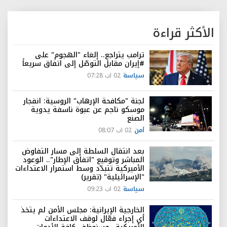
الأكثر قراءة
ترامب يتراجع.. إلغاء "الهجوم" على
#إيران مقابل التوصّل إلى اتفاق سريعاً
سياسة
02 اب 07:28
لجنة "مكافحة الإرهاب" الروسية: انفجار
موسكو ناجم عن عبوة ناسفة يدوية
الصنع
أمن
02 اب 08:07
بعد انتقال السلطة إلى مسار التفاوض
المباشر وتوقيع "اتفاق الإطار".. الوعود
الأميركية تتبدّد وسط استمرار الاعتداءات
"الإسرائيلية" (تقرير)
سياسة
02 اب 09:23
الخارجية الإيرانية: مجلس الأمن لم يتخذ
أي إجراء فعّال لوقف الاعتداءات