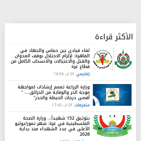
الأكثر قراءة
لقاء قيادي بين حماس والجهاد في
القاهرة: لإلزام الاحتلال بوقف العدوان
والقتل والاغتيالات والانسحاب الكامل من
قطاع غزة
إقليمي
01 اب 16:58
وزارة الزراعة تعمم إرشادات لمواجهة
موجة الحر والوقاية من الحرائق.... "
أقصى درجات الحيطة والحذر"
متفرقات
01 اب 17:43
بتوثيق 152 شهيداً... وزارة الصحة
الفلسطينية في غزة: شهر تموز/يوليو
الأعلى في عدد الشهداء منذ بداية
2026