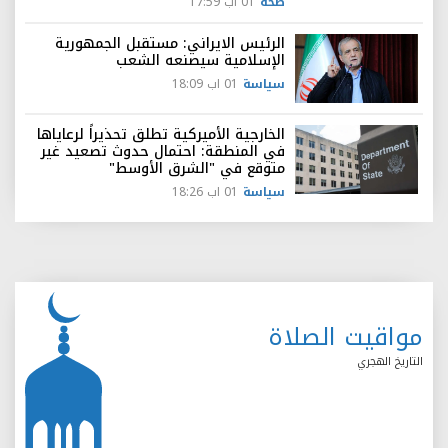
صحة
01 اب 17:59
الرئيس الايراني: مستقبل الجمهورية
الإسلامية سيصنعه الشعب
سياسة
01 اب 18:09
الخارجية الأميركية تطلق تحذيراً لرعاياها
في المنطقة: احتمال حدوث تصعيد غير
متوقع في "الشرق الأوسط"
سياسة
01 اب 18:26
مواقيت الصلاة
التاريخ الهجري