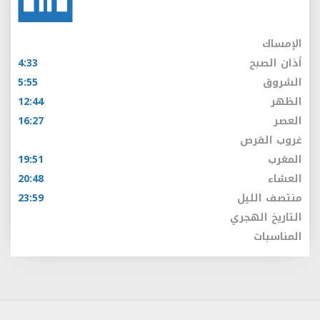
الإمساك
أذان الصبح
4:33
الشروق
5:55
الظهر
12:44
العصر
16:27
غروب القرص
المغرب
19:51
العشاء
20:48
منتصف الليل
23:59
التاريخ الهجري
المناسبات