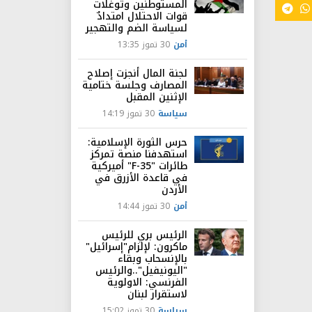
المستوطنين وتوغلات
قوات الاحتلال امتدادٌ
لسياسة الضم والتهجير
أمن
30 تموز 13:35
لجنة المال أنجزت إصلاح
المصارف وجلسة ختامية
الإثنين المقبل
سياسة
30 تموز 14:19
حرس الثورة الإسلامية:
استهدفنا منصة تمركز
طائرات "F-35" أميركية
في قاعدة الأزرق في
الأردن
أمن
30 تموز 14:44
الرئيس بري للرئيس
ماكرون: لإلزام"إسرائيل"
بالإنسحاب وبقاء
"اليونيفيل"..والرئيس
الفرنسي: الاولوية
لاستقرار لبنان
سياسة
30 تموز 15:02