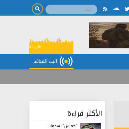
الآن:
تلاوة قرآنية
12:15
البث المباشر
الأكثر قراءة
"حماس": هجمات