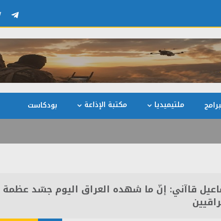
ملتيميديا
مكتبة الإذاعة
رامج
بودكاست
اعيل قاآني: إنّ ما شهده العراق اليوم جسّد عظمة
راقيين