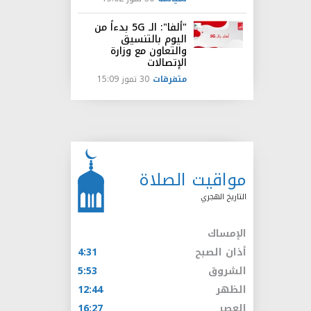
"ألفا": الـ 5G بدءاً من
اليوم بالتنسيق
والتعاون مع وزارة
الإتصالات
متفرقات
30 تموز 15:09
مواقيت الصلاة
التاريخ الهجري
الإمساك
أذان الصبح
4:31
الشروق
5:53
الظهر
12:44
العصر
16:27