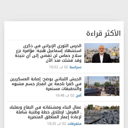
الأكثر قراءة
الحرس الثوري الإيراني في ذكرى
استشهاد إسماعيل هنية: مؤامرة نزع
سلاح حماس لن تفضي إلى أي نتيجة
وقد فشلت منذ الآن
سياسة
02 اب 16:32
الجيش اللبناني يوضح: إصابة العسكريين
في كفرا ناجمة عن انفجار جسم مشبوه
والتحقيقات مستمرة
أمن
02 اب 16:48
عمال البناء ومشتقاته في البقاع وبعلبك
ـ الهرمل: لإطلاق خطة وطنية شاملة
لإعادة إعمار المناطق المتضررة
متفرقات
02 اب 18:25