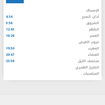
الإمساك
أذان الصبح
4:34
الشروق
5:56
الظهر
12:43
العصر
16:26
غروب القرص
المغرب
19:50
العشاء
20:47
منتصف الليل
23:58
التاريخ الهجري
المناسبات