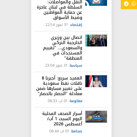
النقل والمواصلات:
السلطة في لبنان عاجزة
عن حماية المواطنين
وضبط الأسواق
إقتصاد
31 تموز 22:54
اتصال بين وزيري
الخارجية التركي
والسعودي... "تقييم
المستجدات في
المنطقة"
سياسة
31 تموز 23:04
العميد سريع: أجبرنا 8
ناقلات نفط سعودية
على تغيير مسارها ضمن
معادلة "الحصار بالحصار"
مقاومة
01 اب 06:33
أسرار الصحف المحلية
اليوم السبت 1 آب/
أغسطس 2026
صحافة
01 اب 06:44