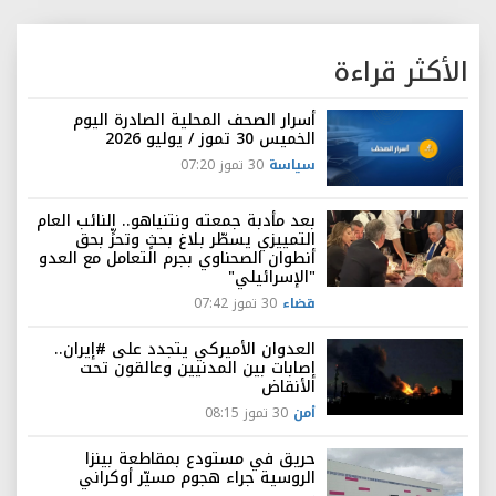
الأكثر قراءة
أسرار الصحف المحلية الصادرة اليوم
الخميس 30 تموز / يوليو 2026
سياسة
30 تموز 07:20
بعد مأدبة جمعته ونتنياهو.. النائب العام
التمييزي يسطّر بلاغ بحثٍ وتحرٍّ بحق
أنطوان الصحناوي بجرم التعامل مع العدو
"الإسرائيلي"
قضاء
30 تموز 07:42
العدوان الأميركي يتجدد على #إيران..
إصابات بين المدنيين وعالقون تحت
الأنقاض
أمن
30 تموز 08:15
حريق في مستودع بمقاطعة بينزا
الروسية جراء هجوم مسيّر أوكراني