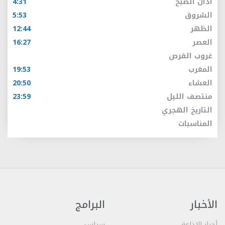
أذان الصبح
4:31
الشروق
5:53
الظهر
12:44
العصر
16:27
غروب القرص
المغرب
19:53
العشاء
20:50
منتصف الليل
23:59
التاريخ الهجري
المناسبات
الأخبار
البرامج
أخبار الإذاعة
سياسي