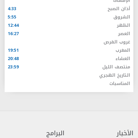
الإمساك
أذان الصبح
4:33
الشروق
5:55
الظهر
12:44
العصر
16:27
غروب القرص
المغرب
19:51
العشاء
20:48
منتصف الليل
23:59
التاريخ الهجري
المناسبات
الأخبار
البرامج