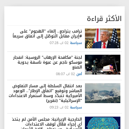
الأكثر قراءة
ترامب يتراجع.. إلغاء "الهجوم" على
#إيران مقابل التوصّل إلى اتفاق سريعاً
سياسة
02 اب 07:28
لجنة "مكافحة الإرهاب" الروسية: انفجار
موسكو ناجم عن عبوة ناسفة يدوية
الصنع
أمن
02 اب 08:07
بعد انتقال السلطة إلى مسار التفاوض
المباشر وتوقيع "اتفاق الإطار".. الوعود
الأميركية تتبدّد وسط استمرار الاعتداءات
"الإسرائيلية" (تقرير)
سياسة
02 اب 09:23
الخارجية الإيرانية: مجلس الأمن لم يتخذ
أي إجراء فعّال لوقف الاعتداءات