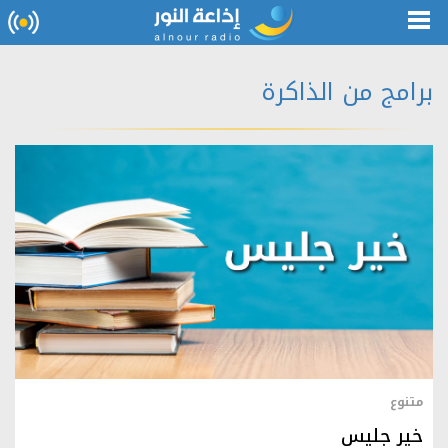
برامج من الذاكرة
متنوع
خير جليس