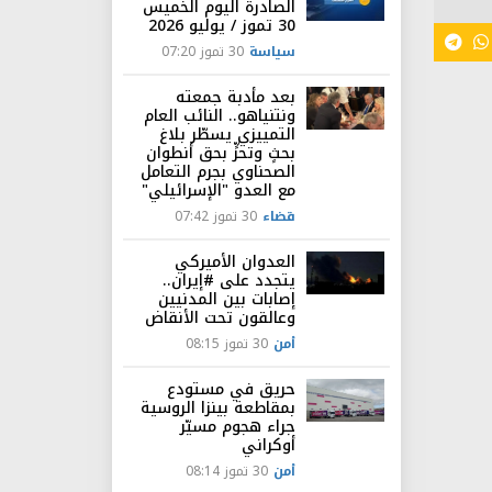
الصادرة اليوم الخميس
30 تموز / يوليو 2026
سياسة
30 تموز 07:20
بعد مأدبة جمعته
ونتنياهو.. النائب العام
التمييزي يسطّر بلاغ
بحثٍ وتحرٍّ بحق أنطوان
الصحناوي بجرم التعامل
مع العدو "الإسرائيلي"
قضاء
30 تموز 07:42
العدوان الأميركي
يتجدد على #إيران..
إصابات بين المدنيين
وعالقون تحت الأنقاض
أمن
30 تموز 08:15
حريق في مستودع
بمقاطعة بينزا الروسية
جراء هجوم مسيّر
أوكراني
أمن
30 تموز 08:14