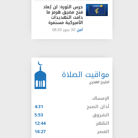
حرس الثورة: لن يُعاد
فتح مضيق هرمز ما
دامت التهديدات
الأميركية مستمرة
أمن
30 تموز 08:30
مواقيت الصلاة
التاريخ الهجري
الإمساك
أذان الصبح
4:31
الشروق
5:53
الظهر
12:44
العصر
16:27